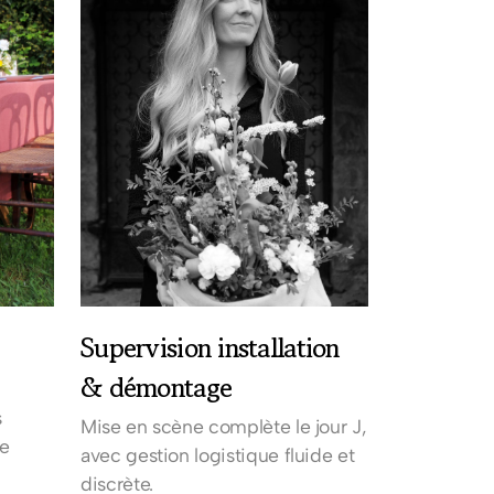
Supervision installation
& démontage
s
Mise en scène complète le jour J,
re
avec gestion logistique fluide et
discrète.