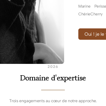
Marine Periss
ChérieCherry
Oui ! je le
2026
Domaine d'expertise
Trois engagements au cœur de notre approche.