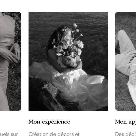
Mon expérience
Mon ap
uels sur
Création de décors et
Des déci