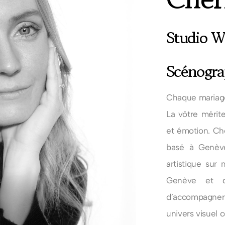
Studio W
Scénogra
Chaque mariage
La vôtre mérit
et émotion. Ch
basé à Genève,
artistique sur
Genève et da
d’accompagne
univers visuel