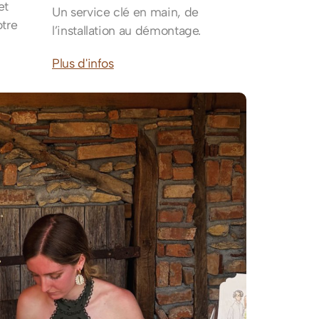
et
Un service clé en main, de
otre
l’installation au démontage.
Plus d'infos