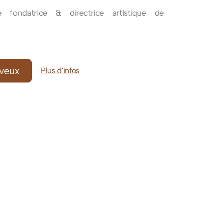
e fondatrice & directrice artistique
de
 veux
Plus d'infos