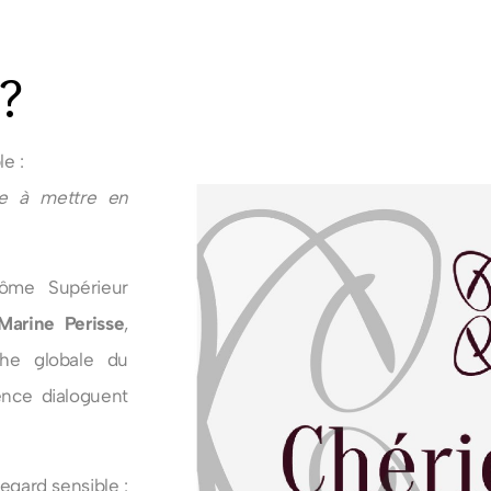
?
e :
re à mettre en
lôme Supérieur
Marine Perisse
,
he globale du
ence dialoguent
egard sensible :