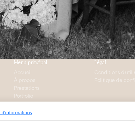
Menu principal
Légal
Accueil
Conditions d'utili
À propos
Politique de confi
Prestations
Portfolio
Contact
Conditions Générales
s d'informations