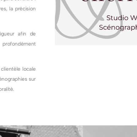
es, la précision
igueur afin de
et profondément
lientèle locale
cénographies sur
alité.