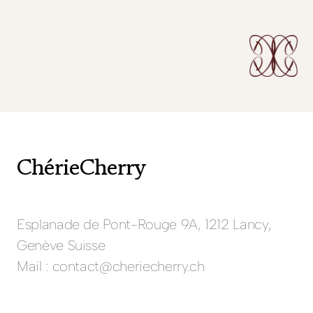
ChérieCherry
Esplanade de Pont-Rouge 9A, 1212 Lancy,
Genève Suisse
Mail : contact@cheriecherry.ch